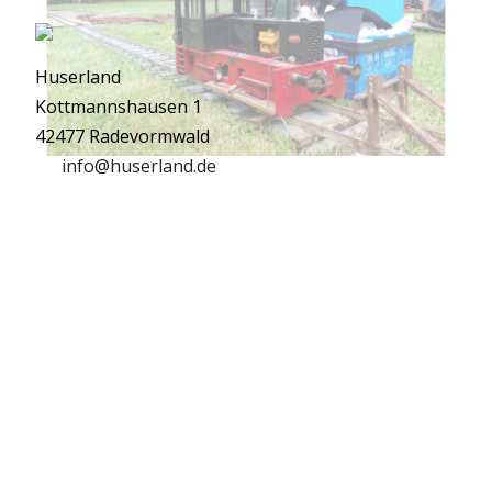
Huserland
Kottmannshausen 1
42477 Radevormwald
info@huserland.de